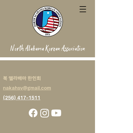
North Alabama Korean Association
북 앨라배마 한인회
nakahsv@gmail.com
(256) 417-1511