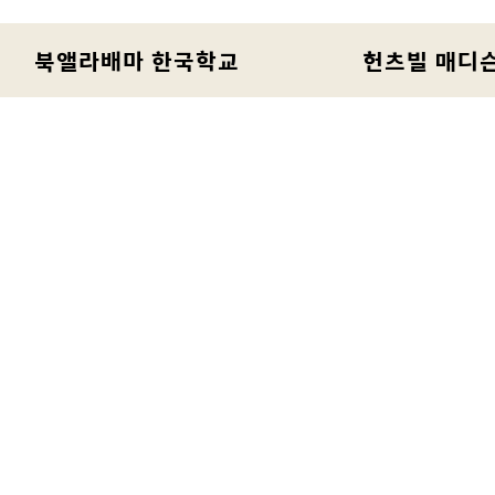
북앨라배마 한국학교
헌츠빌 매디슨
북 앨라배마 한인회
커뮤니티
정회원/협찬사
우