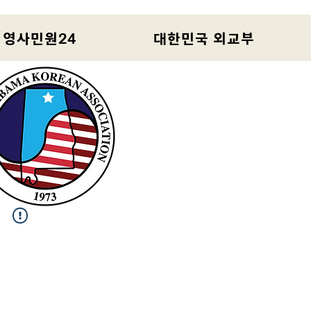
 영사민원24
대한민국 외교부
홈
한인회 행사