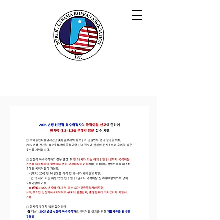
북 앨라배마 한인회